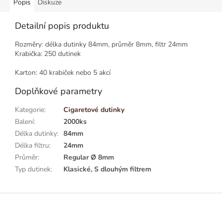
Popis
Diskuze
Detailní popis produktu
Rozměry: délka dutinky 84mm, průměr 8mm, filtr 24mm
Krabička: 250 dutinek
Karton: 40 krabiček nebo 5 akcí
Doplňkové parametry
Kategorie
:
Cigaretové dutinky
Balení
:
2000ks
Délka dutinky
:
84mm
Délka filtru
:
24mm
Průměr
:
Regular Ø 8mm
Typ dutinek
:
Klasické, S dlouhým filtrem
Z
á
p