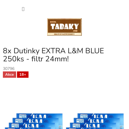
Přejít
NÁKU
na
obsah
KOŠÍK
8x Dutinky EXTRA L&M BLUE
250ks - filtr 24mm!
30796
Akce
18+