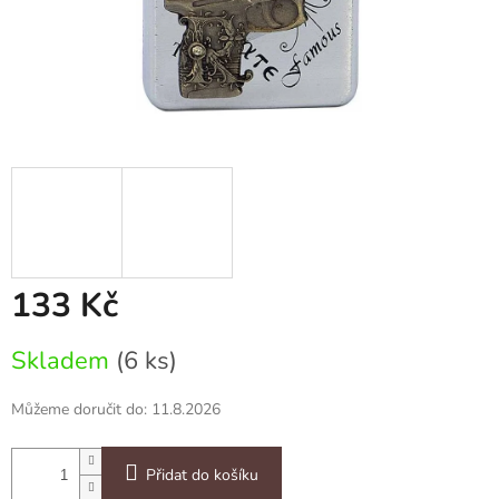
133 Kč
Měrná
Skladem
(6 ks)
cena:
Můžeme doručit do:
11.8.2026
Přidat do košíku