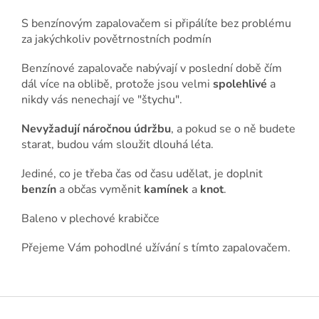
S benzínovým zapalovačem si připálíte bez problému
za jakýchkoliv povětrnostních podmín
Benzínové zapalovače nabývají v poslední době čím
dál více na oblibě, protože jsou velmi
spolehlivé
a
nikdy vás nenechají ve "štychu".
Nevyžadují náročnou údržbu
, a pokud se o ně budete
starat, budou vám sloužit dlouhá léta.
Jediné, co je třeba čas od času udělat, je doplnit
benzín
a občas vyměnit
kamínek
a
knot
.
Baleno v plechové krabičce
Přejeme Vám pohodlné užívání s tímto zapalovačem.
Z
á