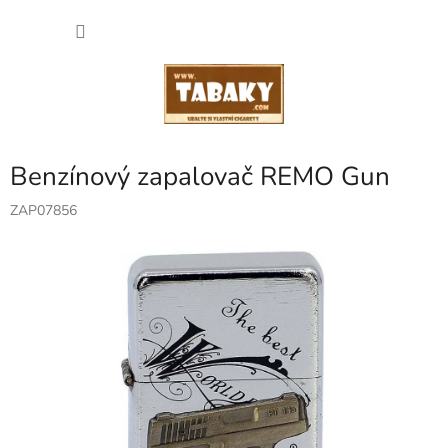
Přejít
NÁKU
na
obsah
KOŠÍK
Benzínový zapalovač REMO Gun
ZAP07856