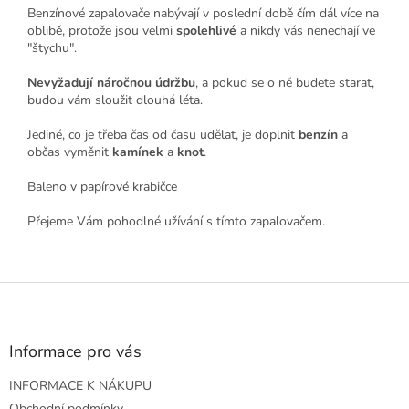
Benzínové zapalovače nabývají v poslední době čím dál více na
oblibě, protože jsou velmi
spolehlivé
a nikdy vás nenechají ve
"štychu".
Nevyžadují náročnou údržbu
, a pokud se o ně budete starat,
budou vám sloužit dlouhá léta.
Jediné, co je třeba čas od času udělat, je doplnit
benzín
a
občas vyměnit
kamínek
a
knot
.
Baleno v papírové krabičce
Přejeme Vám pohodlné užívání s tímto zapalovačem.
Z
á
p
a
Informace pro vás
t
INFORMACE K NÁKUPU
í
Obchodní podmínky