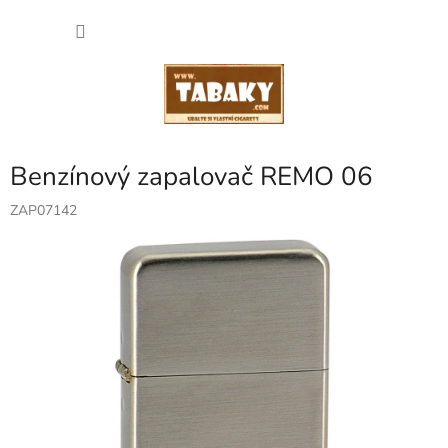
Přejít
NÁKU
na
obsah
KOŠÍK
Benzínový zapalovač REMO 06
ZAP07142