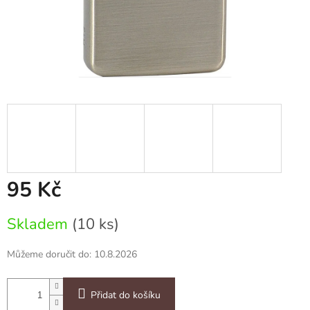
95 Kč
Měrná
Skladem
(10 ks)
cena:
Můžeme doručit do:
10.8.2026
Přidat do košíku