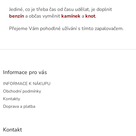
Jediné, co je třeba čas od času udělat, je doplnit
benzín
a občas vyměnit
kamínek
a
knot
.
Přejeme Vám pohodlné užívání s tímto zapalovačem.
Z
á
p
a
Informace pro vás
t
INFORMACE K NÁKUPU
í
Obchodní podmínky
Kontakty
Doprava a platba
Kontakt