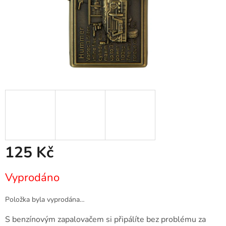
125 Kč
Měrná
Vyprodáno
cena:
Položka byla vyprodána…
S benzínovým zapalovačem si připálíte bez problému za