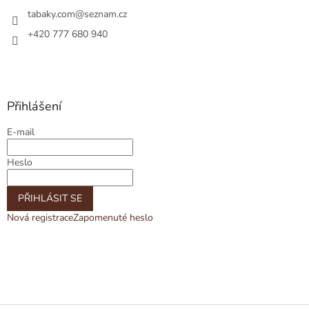
tabaky.com
@
seznam.cz
+420 777 680 940
Přihlášení
E-mail
Heslo
PŘIHLÁSIT SE
Nová registrace
Zapomenuté heslo