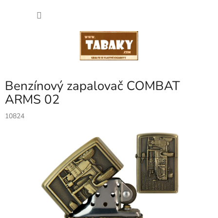
Přejít
NÁKU
na
obsah
KOŠÍK
Benzínový zapalovač COMBAT
ARMS 02
10824