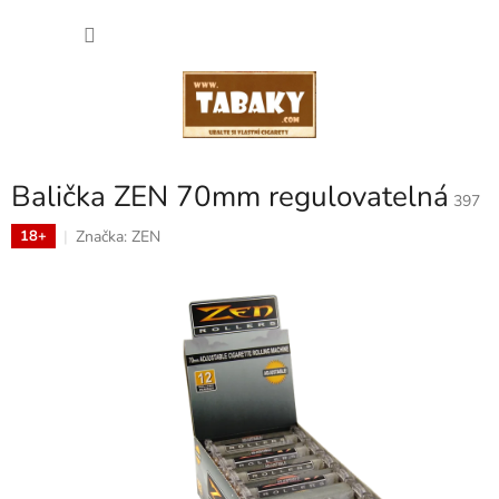
Přejít
NÁKU
na
obsah
KOŠÍK
Balička ZEN 70mm regulovatelná
397
Značka:
ZEN
18+