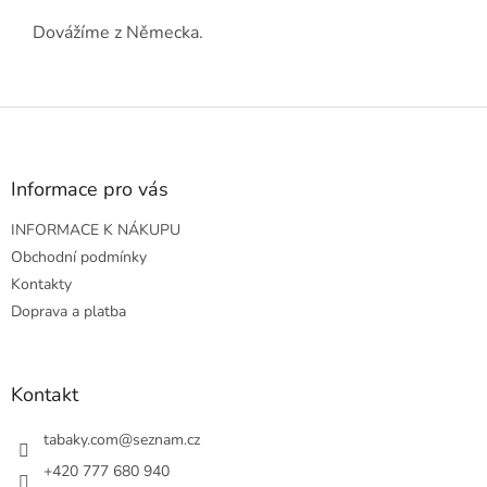
Dovážíme z Německa.
Z
á
p
a
Informace pro vás
t
INFORMACE K NÁKUPU
í
Obchodní podmínky
Kontakty
Doprava a platba
Kontakt
tabaky.com
@
seznam.cz
+420 777 680 940