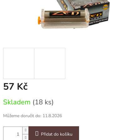
57 Kč
Měrná
Skladem
(18 ks)
cena:
Můžeme doručit do:
11.8.2026
Přidat do košíku