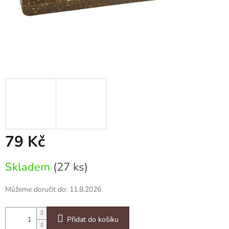
79 Kč
Měrná
Skladem
(27 ks)
cena:
Můžeme doručit do:
11.8.2026
Přidat do košíku