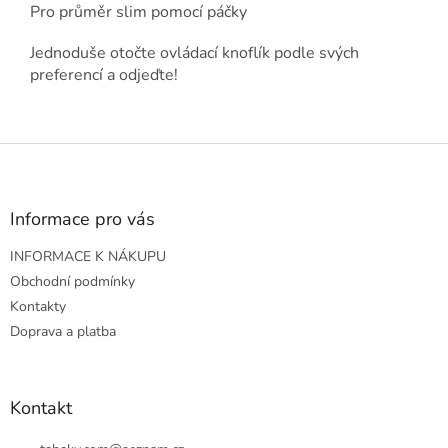
Pro průměr slim pomocí páčky
Jednoduše otočte ovládací knoflík podle svých
preferencí a odjeďte!
Z
á
p
a
Informace pro vás
t
INFORMACE K NÁKUPU
í
Obchodní podmínky
Kontakty
Doprava a platba
Kontakt