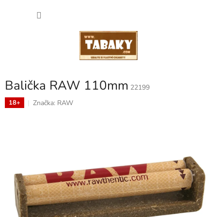
Přejít
NÁKU
na
obsah
KOŠÍK
Balička RAW 110mm
22199
Značka:
RAW
18+