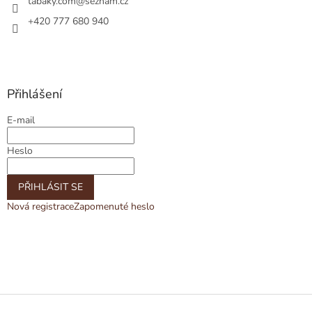
tabaky.com
@
seznam.cz
+420 777 680 940
Přihlášení
E-mail
Heslo
PŘIHLÁSIT SE
Nová registrace
Zapomenuté heslo